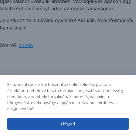
Igazi kaland! Evezünk erdőben, vadregényes ágakon egy
felejthetetlen élményt adva az egész társaságnak.
Jelentkezz te is túráink egyikére! Aktuális túrainformációk
hamarosan!
Szerző:
admin
Royal Elementor Kit Sablon a
WP Royal
.
Ez az oldal cookie-kat használ az online élmény javítása
érdekében, lehetővé teszi a tartalom megosztását a közösségi
médiában, a webhely forgalmának mérését, valamint a
böngészési tevékenysége alapján testreszabott hirdetések
megjelenítését.
Elfogad