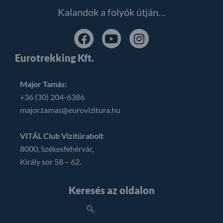
Kalandok a folyók útján…
Eurotrekking Kft.
Major Tamás:
+36 (30) 204-6386
major.tamas@eurovizitura.hu
VITÁL Club Vízitúrabolt
8000, Székesfehérvár,
Király sor 58 – 62.
Keresés az oldalon