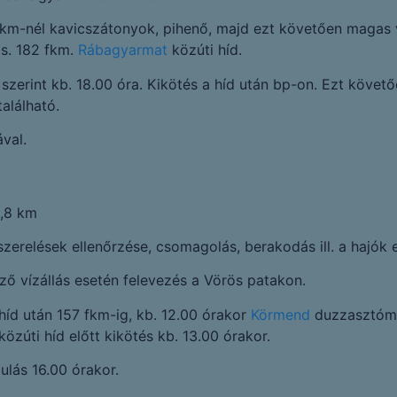
km-nél kavicszátonyok, pihenő, majd ezt követően magas v
s. 182 fkm.
Rábagyarmat
közúti híd.
szerint kb. 18.00 óra. Kikötés a híd után bp-on. Ezt követő
alálható.
val.
,8 km
szerelések ellenőrzése, csomagolás, berakodás ill. a hajók e
ző vízállás esetén felevezés a Vörös patakon.
híd után 157 fkm-ig, kb. 12.00 órakor
Körmend
duzzasztómű
zúti híd előtt kikötés kb. 13.00 órakor.
ulás 16.00 órakor.