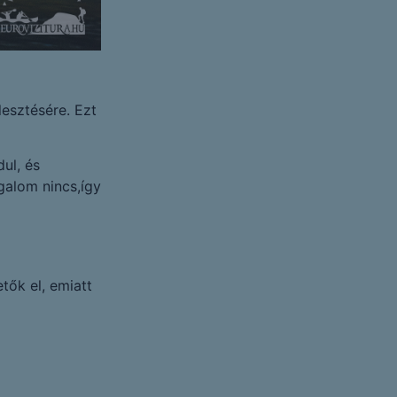
lesztésére. Ezt
ul, és
galom nincs,így
tők el, emiatt