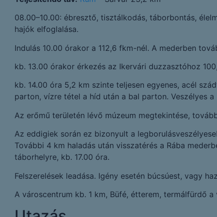
08.00–10.00: ébresztő, tisztálkodás, táborbontás, élelm
hajók elfoglalása.
Indulás 10.00 órakor a 112,6 fkm-nél. A mederben tovább
kb. 13.00 órakor érkezés az Ikervári duzzasztóhoz 100,
kb. 14.00 óra 5,2 km szinte teljesen egyenes, acél sz
parton, vízre tétel a híd után a bal parton. Veszélyes a k
Az erőmű területén lévő múzeum megtekintése, tovább
Az eddigiek során ez bizonyult a legborulásveszélyes
További 4 km haladás után visszatérés a Rába mederb
táborhelyre, kb. 17.00 óra.
Felszerelések leadása. Igény esetén búcsúest, vagy ha
A városcentrum kb. 1 km, Büfé, étterem, termálfürdő a
Utazás