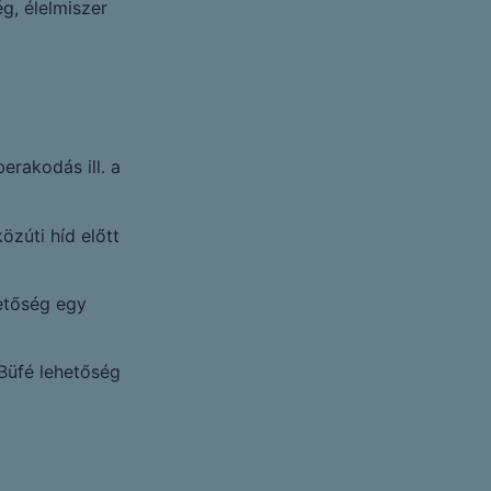
g, élelmiszer
erakodás ill. a
özúti híd előtt
hetőség egy
 Büfé lehetőség