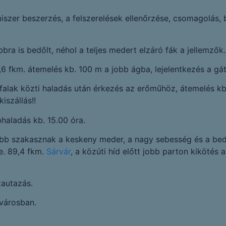
iszer beszerzés, a felszerelések ellenőrzése, csomagolás, b
ra is bedőlt, néhol a teljes medert elzáró fák a jellemzők.
6 fkm. átemelés kb. 100 m a jobb ágba, lejelentkezés a gá
ádfalak közti haladás után érkezés az erőműhöz, átemelés k
iszállás!!
haladás kb. 15.00 óra.
ebb szakasznak a keskeny meder, a nagy sebesség és a bedő
e. 89,4 fkm.
Sárvár
, a közúti híd előtt jobb parton kikötés 
zautazás.
 városban.