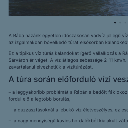
A Rába hazánk egyetlen időszakosan vadvíz jellegű vízf
az izgalmakban bővelkedő túrát elsősorban kalandkedve
Ez a tipikus vízitúrás kalandokat ígérő vállalkozás a 
Sárváron ér véget. A víz átlagos sebessége 2-11 km/h. 
zavartalanul élvezhetjük a vízitúrázást.
A túra során előforduló vízi ves
– a leggyakoribb problémát a Rábán a bedőlt fák okozz
fordul elő a legtöbb borulás,
– a duzzasztásoknál a lebukó víz életveszélyes, ez ese
– a nagy mennyiségű kavics hordalékból kialakult zát