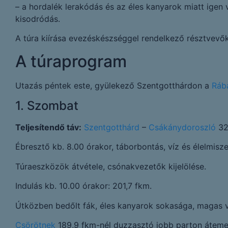
– a hordalék lerakódás és az éles kanyarok miatt igen
kisodródás.
A túra kiírása evezéskészséggel rendelkező résztvevők 
A túraprogram
Utazás péntek este, gyülekező Szentgotthárdon a
Ráb
1. Szombat
Teljesítendő táv:
Szentgotthárd
–
Csákánydoroszló
32
Ébresztő kb. 8.00 órakor, táborbontás, víz és élelmis
Túraeszközök átvétele, csónakvezetők kijelölése.
Indulás kb. 10.00 órakor: 201,7 fkm.
Útközben bedőlt fák, éles kanyarok sokasága, magas ví
Csörötnek
189,9 fkm-nél duzzasztó jobb parton átemelé