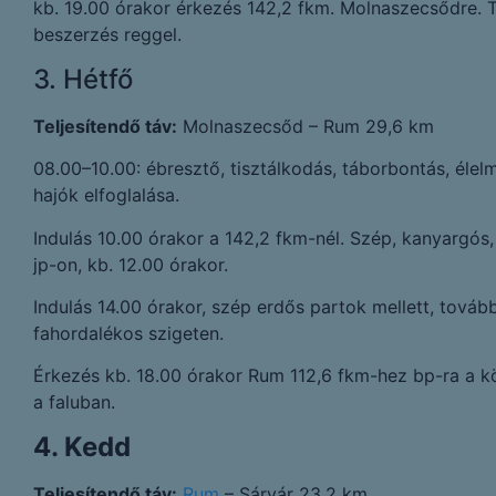
kb. 19.00 órakor érkezés 142,2 fkm. Molnaszecsődre. Tá
beszerzés reggel.
3. Hétfő
Teljesítendő táv:
Molnaszecsőd – Rum 29,6 km
08.00–10.00: ébresztő, tisztálkodás, táborbontás, élelm
hajók elfoglalása.
Indulás 10.00 órakor a 142,2 fkm-nél. Szép, kanyargós,
jp-on, kb. 12.00 órakor.
Indulás 14.00 órakor, szép erdős partok mellett, továb
fahordalékos szigeten.
Érkezés kb. 18.00 órakor Rum 112,6 fkm-hez bp-ra a kö
a faluban.
4. Kedd
Teljesítendő táv:
Rum
– Sárvár 23,2 km