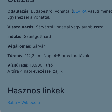
Odautazás:
Budapestről vonattal (
ELVIRA
vasúti menet
ugyanezzel a vonattal.
Visszautazás:
Sárvárról vonattal vagy autóbusszal
Indulás:
Szentgotthárd
Végállomás:
Sárvár
Túratáv:
112,3 km. Napi 4-5 órás túratávok.
Vízitúradíj:
18.900 Ft/fő
A túra 4 napi evezéssel zajlik
Hasznos linkek
Rába – Wikipedia