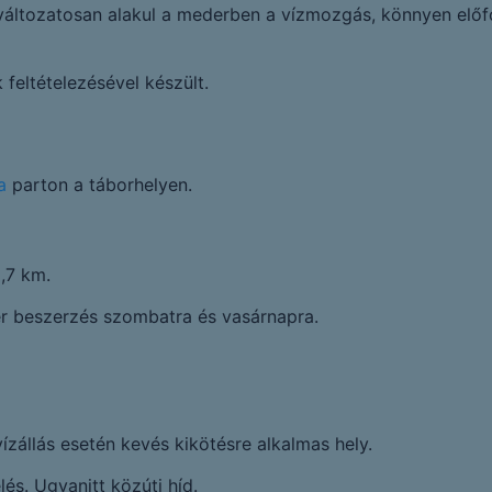
 változatosan alakul a mederben a vízmozgás, könnyen előf
feltételezésével készült.
a
parton a táborhelyen.
,7 km.
zer beszerzés szombatra és vasárnapra.
zállás esetén kevés kikötésre alkalmas hely.
s. Ugyanitt közúti híd.