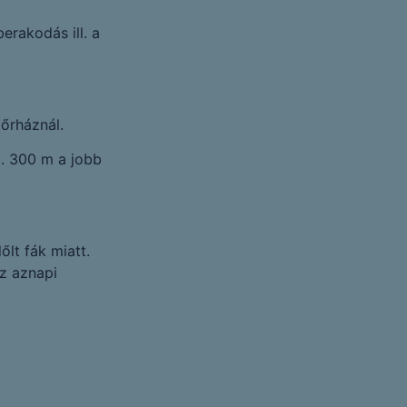
erakodás ill. a
tőrháznál.
b. 300 m a jobb
lt fák miatt.
az aznapi