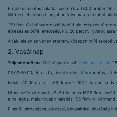
Problémamentes haladás esetén kb. 13.00 órakor 185 f
kikötési lehetőség hiányában folyamatos továbbhaladá
169 fkm. Csákánydoroszló közúti híd, érkezés túraterv 
étkezés és büfé lehetőség, kb. 20 percnyi gyaloglásra t
A falu elején és végén étterem, középen büfé tekepályá
2. Vasárnap
Teljesítendő táv:
Csákánydoroszló –
Molnaszecsőd
26
08.00–10.00: ébresztő, tisztálkodás, táborbontás, a fel
Indulás 10:00 órakor a 69 fkm-nél. 167,2 fkm-nél kedve
Utána szép zátonyok között haladás 157,2 fkm. vasúti 
a bal ágba, majd tovább haladás 155 fkm-ig, Körmend kö
Pihenő, városnézés, étkezési, bevásárlási lehetőség ind