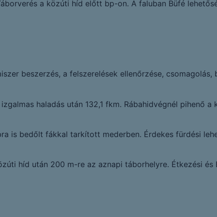
borverés a közúti híd előtt bp-on. A faluban Büfé lehetősé
iszer beszerzés, a felszerelések ellenőrzése, csomagolás, b
 izgalmas haladás után 132,1 fkm. Rábahidvégnél pihenő a k
bra is bedőlt fákkal tarkított mederben. Érdekes fürdési le
zúti híd után 200 m-re az aznapi táborhelyre. Étkezési és