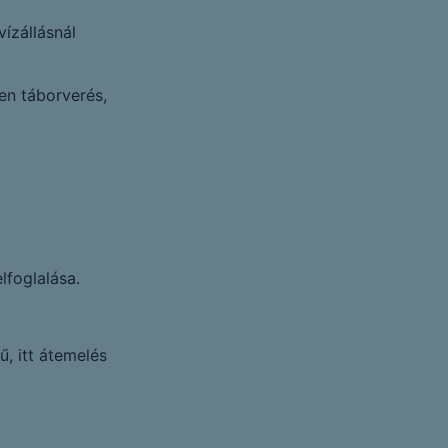
ízállásnál
en táborverés,
lfoglalása.
, itt átemelés