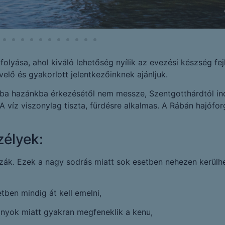
olyása, ahol kiváló lehetőség nyílik az evezési készség fej
lő és gyakorlott jelentkezőinknek ajánljuk.
Rába hazánkba érkezésétől nem messze, Szentgotthárdtól ind
A víz viszonylag tiszta, fürdésre alkalmas. A Rábán hajófor
zélyek:
ák. Ezek a nagy sodrás miatt sok esetben nehezen kerülhe
tben mindig át kell emelni,
onyok miatt gyakran megfeneklik a kenu,